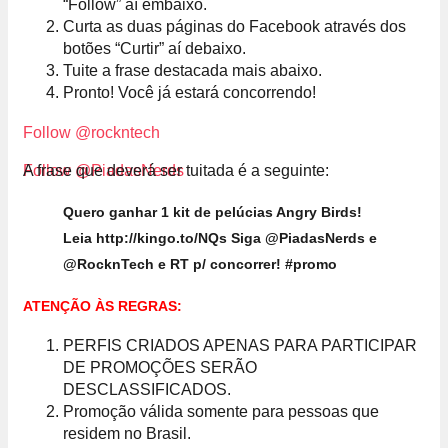
“Follow” aí embaixo.
Curta as duas páginas do Facebook através dos
botões “Curtir” aí debaixo.
Tuite a frase destacada mais abaixo.
Pronto! Você já estará concorrendo!
Follow @rockntech
Follow @PiadasNerds
A frase que deverá ser tuitada é a seguinte:
Quero ganhar 1 kit de pelúcias Angry Birds!
Leia http://kingo.to/NQs Siga @PiadasNerds e
@RocknTech e RT p/ concorrer! #promo
ATENÇÃO ÀS REGRAS:
PERFIS CRIADOS APENAS PARA PARTICIPAR
DE PROMOÇÕES SERÃO
DESCLASSIFICADOS.
Promoção válida somente para pessoas que
residem no Brasil.