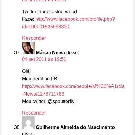
Twitter: hugocastro_webd
Face:
http://www.facebook.com/profile.php?
id=100001525658390
Responder
Márcia Neiva
disse:
04 set 2011 às 19:51
Olá!
Meu perfil no FB:
http://www.facebook.com/people/M%C3%A1rcia
-Neiva/1273711763
Meu twitter: @spbutterfly
Responder
Guilherme Almeida do Nascimento
disse: