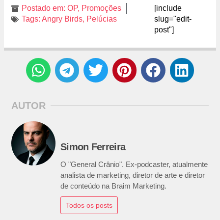
Postado em:
OP
,
Promoções
[include
Tags:
Angry Birds
,
Pelúcias
slug="edit-
post"]
AUTOR
Simon Ferreira
O "General Crânio". Ex-podcaster, atualmente
analista de marketing, diretor de arte e diretor
de conteúdo na Braim Marketing.
Todos os posts