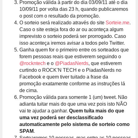
Promoção válida à partir do dia 03/09/11 até o dia
10/09/11 por volta das 23 h, quando publicaremos
o post com o resultado da promoção.
O sorteio será realizado através do site
Sorteie.me
.
Caso o site esteja fora do ar ou aconteça algum
imprevisto o sorteio poderá ser prorrogado. Caso
isso aconteça iremos avisar a todos pelo Twitter.
Ganha quem for o primeiro entre os sorteados que
forem pessoas reais que estiverem seguindo o
@rockntech
e o
@PiadasNerds
, que estiverem
curtindo o ROCK’N TECH e o PiadasNerds no
Facebook e quem tiver tuitado a frase da
promoção exatamente conforme as instruções lá
de cima.
Promoção válida para somente 1 (um) tweet. Não
adianta tuitar mais do que uma vez pois isto NÃO
vai te ajudar a ganhar.
Quem tuíta mais do que
uma vez poderá ser desclassificado
automaticamente pelo sistema de sorteio como
SPAM
.
Sortearemos 10 pessoas, mas entre as 10 pessoas