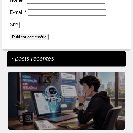
Nome
*
E-mail
*
Site
• posts recentes