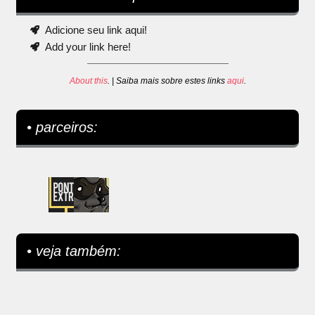
Adicione seu link aqui!
Add your link here!
About this
. | Saiba mais sobre estes links
aqui
.
• parceiros:
• veja também: