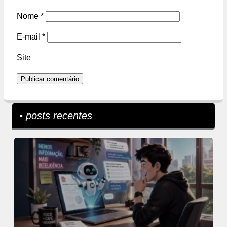
Nome
*
E-mail
*
Site
• posts recentes