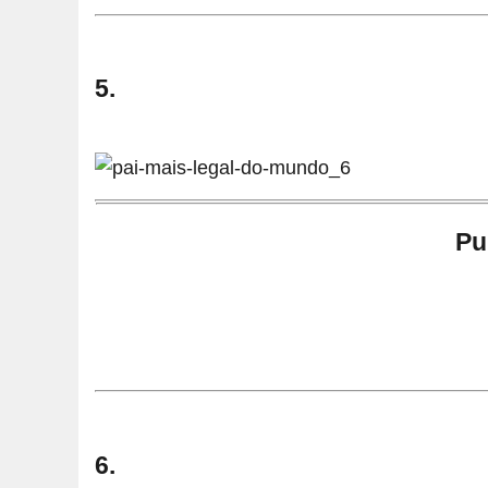
5.
Pu
6.