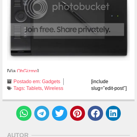
[Via
OhGizmo
]
Postado em:
Gadgets
[include
Tags:
Tablets
,
Wireless
slug="edit-post"]
AUTOR