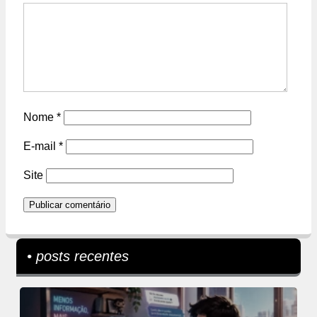
Nome
*
E-mail
*
Site
• posts recentes