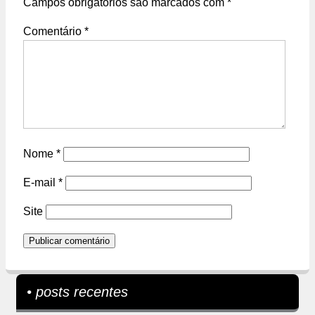
Campos obrigatórios são marcados com
*
Comentário
*
Nome
*
E-mail
*
Site
• posts recentes