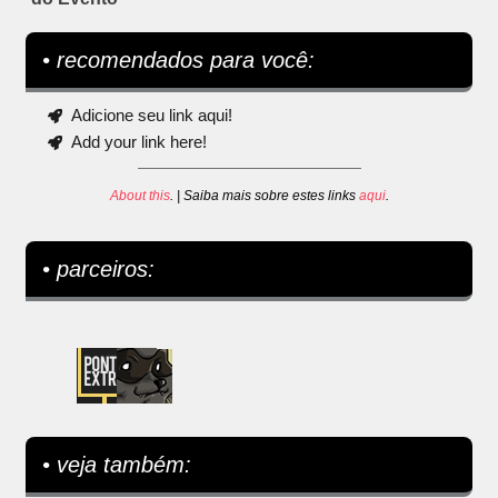
• recomendados para você:
Adicione seu link aqui!
Add your link here!
About this
. | Saiba mais sobre estes links
aqui
.
• parceiros:
• veja também: