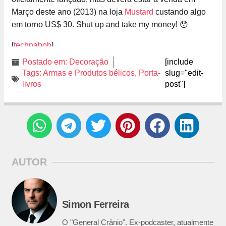
Março deste ano (2013) na loja
Mustard
custando algo
em torno US$ 30. Shut up and take my money! 😯
[
technabob
]
Postado em:
Decoração
[include
Tags:
Armas e Produtos bélicos
,
Porta-
slug="edit-
livros
post"]
AUTOR
Simon Ferreira
O "General Crânio". Ex-podcaster, atualmente