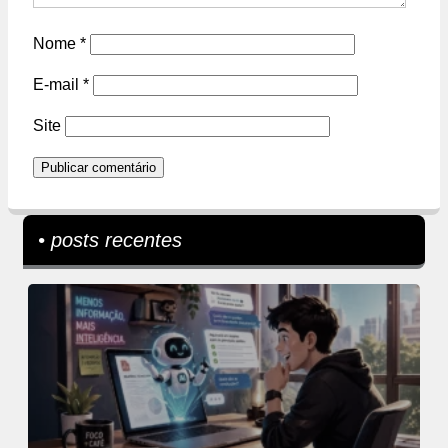
Nome
*
E-mail
*
Site
• posts recentes