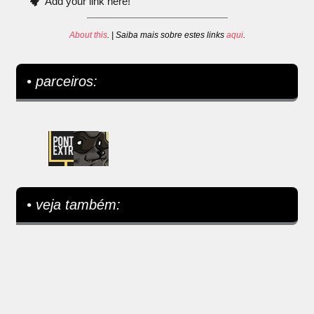
Add your link here!
About this
. | Saiba mais sobre estes links
aqui
.
• parceiros:
• veja também: