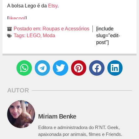
A bolsa Lego é da
Etsy
.
[
likecool
]
Postado em:
Roupas e Acessórios
[include
Tags:
LEGO
,
Moda
slug="edit-
post"]
AUTOR
Miriam Benke
Editora e administradora do R'NT. Geek,
apaixonada por animais, filmes e Friends.