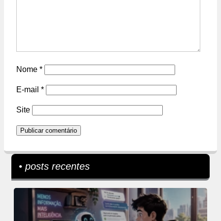
Nome
*
E-mail
*
Site
• posts recentes