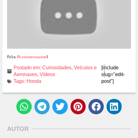
[Via
Businesswire
]
Postado em:
Curiosidades
,
Veículos e
[include
Aeronaves
,
Vídeos
slug="edit-
Tags:
Honda
post"]
AUTOR