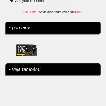
Add your link here!
About this
. | Saiba mais sobre estes links
aqui
.
• parceiros:
• veja também: