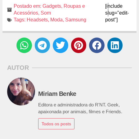
Postado em:
Gadgets
,
Roupas e
[include
Acessórios
,
Som
slug="edit-
Tags:
Headsets
,
Moda
,
Samsung
post"]
AUTOR
Miriam Benke
Editora e administradora do R'NT. Geek,
apaixonada por animais, filmes e Friends.
Todos os posts