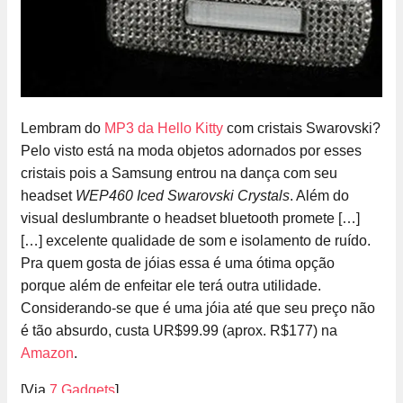
Lembram do
MP3 da Hello Kitty
com cristais Swarovski?
Pelo visto está na moda objetos adornados por esses
cristais pois a Samsung entrou na dança com seu
headset
WEP460 Iced Swarovski Crystals
. Além do
visual deslumbrante o headset bluetooth promete […]
[…] excelente qualidade de som e isolamento de ruído.
Pra quem gosta de jóias essa é uma ótima opção
porque além de enfeitar ele terá outra utilidade.
Considerando-se que é uma jóia até que seu preço não
é tão absurdo, custa UR$99.99 (aprox. R$177) na
Amazon
.
[Via
7 Gadgets
]