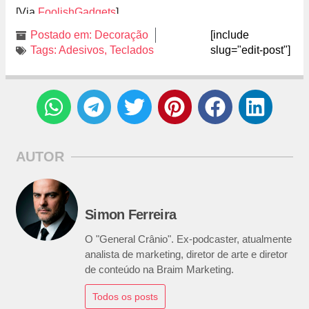
[Via
FoolishGadgets
]
Postado em:
Decoração
[include
Tags:
Adesivos
,
Teclados
slug="edit-post"]
AUTOR
Simon Ferreira
O "General Crânio". Ex-podcaster, atualmente
analista de marketing, diretor de arte e diretor
de conteúdo na Braim Marketing.
Todos os posts