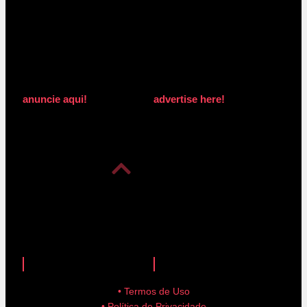
anuncie aqui!
advertise here!
anuncie aqui!
advertise here!
• Termos de Uso
• Política de Privacidade