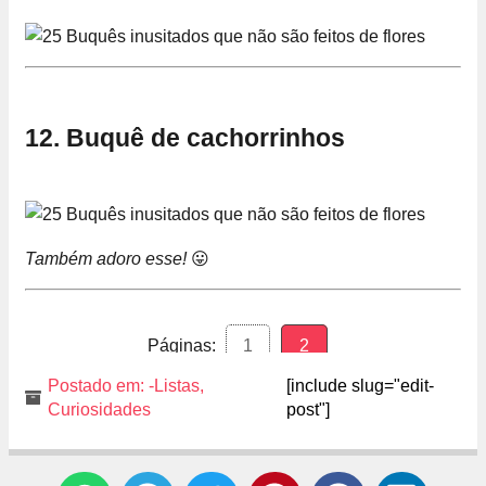
12. Buquê de cachorrinhos
Também adoro esse!
😛
Páginas:
1
2
Postado em:
-Listas
,
[include slug="edit-
Curiosidades
post"]