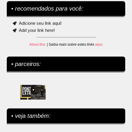
• recomendados para você:
Adicione seu link aqui!
Add your link here!
About this
. | Saiba mais sobre estes links
aqui
.
• parceiros:
• veja também: