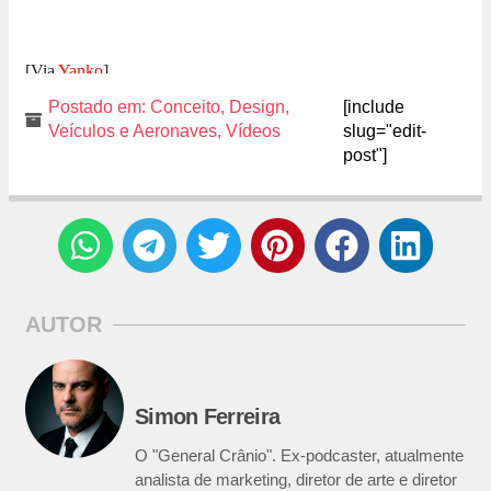
[Via
Yanko
]
Postado em:
Conceito
,
Design
,
[include
Veículos e Aeronaves
,
Vídeos
slug="edit-
post"]
AUTOR
Simon Ferreira
O "General Crânio". Ex-podcaster, atualmente
analista de marketing, diretor de arte e diretor