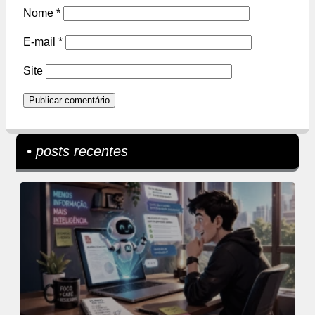
Nome
*
E-mail
*
Site
• posts recentes