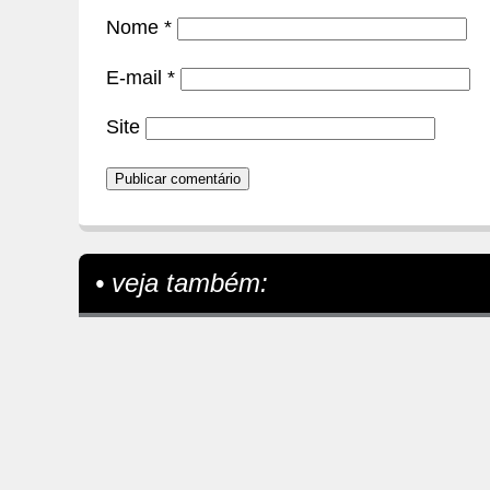
Nome
*
E-mail
*
Site
• veja também: