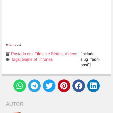
[
Likecool
]
Postado em:
Filmes e Séries
,
Vídeos
[include
Tags:
Game of Thrones
slug="edit-
post"]
AUTOR