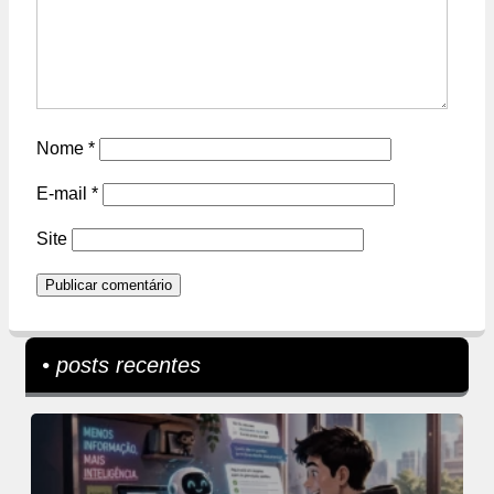
Nome
*
E-mail
*
Site
• posts recentes