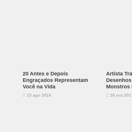
20 Antes e Depois
Artista T
Engraçados Representam
Desenhos
Você na Vida
Monstros 
15 ago 2018
26 out 201