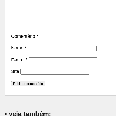
Comentário
*
Nome
*
E-mail
*
Site
• veja também: