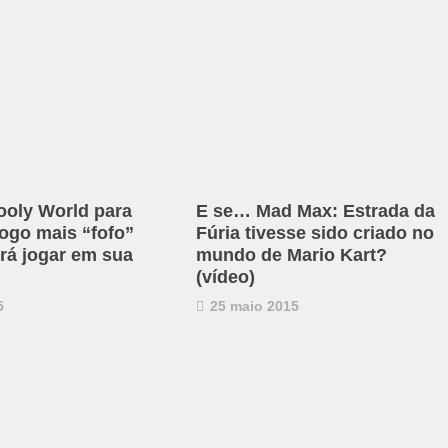
ooly World para
E se… Mad Max: Estrada da
jogo mais “fofo”
Fúria tivesse sido criado no
irá jogar em sua
mundo de Mario Kart?
(vídeo)
5
25 maio 2015