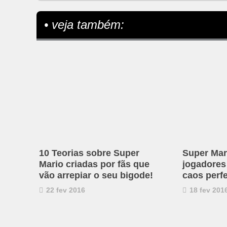
• veja também:
10 Teorias sobre Super
Super Mar
Mario criadas por fãs que
jogadores
vão arrepiar o seu bigode!
caos perfe
22 fev 2016
18 fev 201