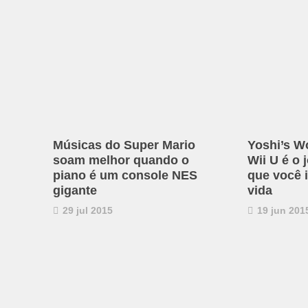
Músicas do Super Mario
Yoshi’s W
soam melhor quando o
Wii U é o 
piano é um console NES
que você 
gigante
vida
29 jul 2015
19 jun 201