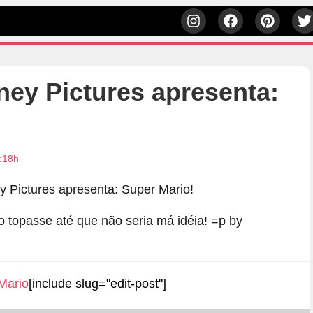
ey Pictures apresenta:
:18h
 topasse até que não seria má idéia! =p by
Mario
[include slug="edit-post"]