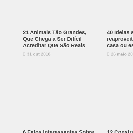
21 Animais Tão Grandes,
40 Ideias 
Que Chega a Ser Difícil
reaproveit
Acreditar Que São Reais
casa ou es
31 out 2018
26 maio 20
6 Fatos Interessantes Sobre
12 Constr