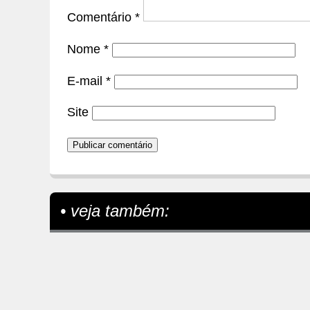
Comentário
*
Nome
*
E-mail
*
Site
• veja também: