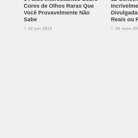
Cores de Olhos Raras Que
Incrivelm
Você Provavelmente Não
Divulgadas
Sabe
Reais ou 
02 jun 2015
26 maio 20