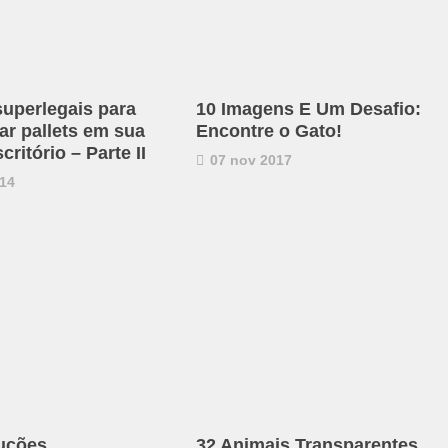
superlegais para
10 Imagens E Um Desafio:
ar pallets em sua
Encontre o Gato!
critório – Parte II
07 nov 2017
14
uções
32 Animais Transparentes