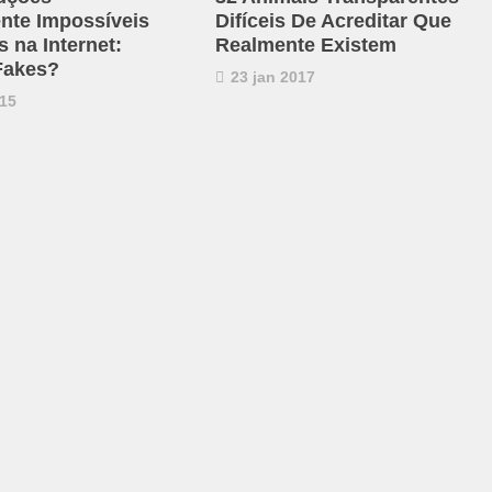
ente Impossíveis
Difíceis De Acreditar Que
 na Internet:
Realmente Existem
Fakes?
23 jan 2017
15