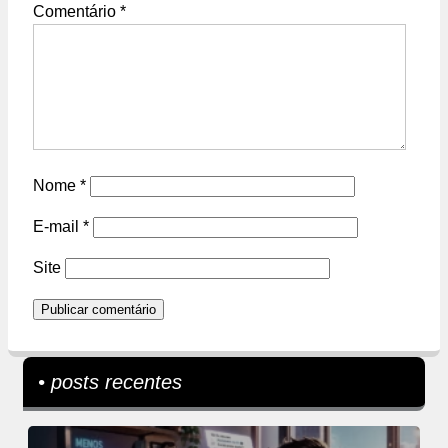
Comentário
*
Nome
*
E-mail
*
Site
• posts recentes