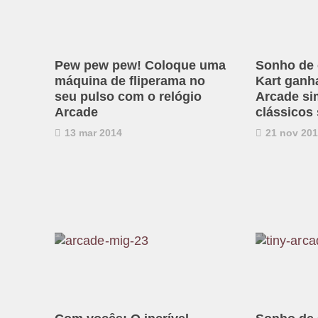
Pew pew pew! Coloque uma
Sonho de
máquina de fliperama no
Kart ganh
seu pulso com o relógio
Arcade si
Arcade
clássicos
13 mar 2014
21 nov 20