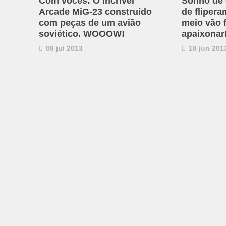
Com vocês: O incrível
Sonho de
Arcade MiG-23 construído
de fliper
com peças de um avião
meio vão 
soviético. WOOOW!
apaixonar
08 jul 2013
18 jun 201