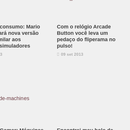
 consumo: Mario
Com o relógio Arcade
ará nova versão
Button você leva um
milar aos
pedaço do fliperama no
 simuladores
pulso!
13
09 set 2013