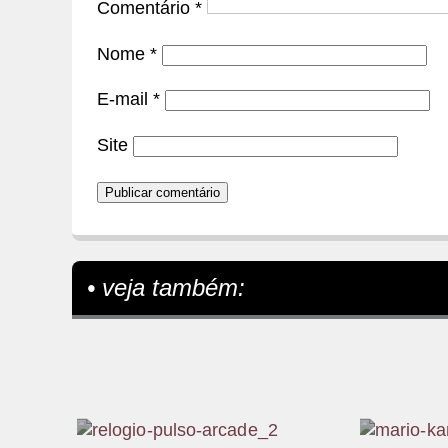
Comentário
*
Nome
*
E-mail
*
Site
• veja também: