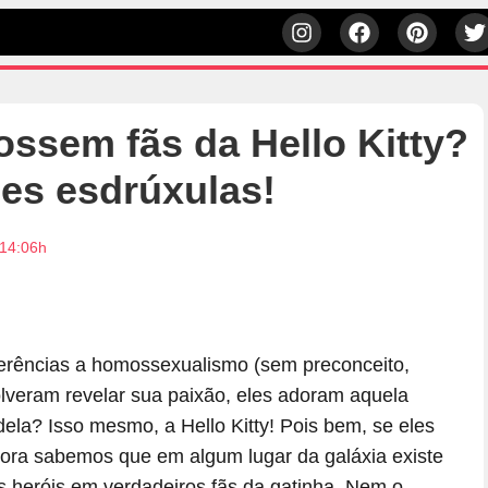
ossem fãs da Hello Kitty?
ões esdrúxulas!
 14:06h
ferências a homossexualismo (sem preconceito,
lveram revelar sua paixão, eles adoram aquela
ela? Isso mesmo, a Hello Kitty! Pois bem, se eles
agora sabemos que em algum lugar da galáxia existe
 os heróis em verdadeiros fãs da gatinha. Nem o