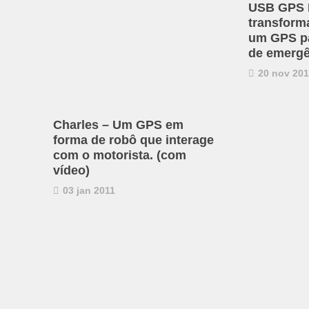
USB GPS 
transform
um GPS p
de emergê
20 nov 20
Charles – Um GPS em
forma de robô que interage
com o motorista. (com
vídeo)
03 jan 2011