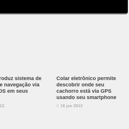
troduz sistema de
Colar eletrônico permite
de navegação via
descobrir onde seu
 DS em seus
cachorro está via GPS
usando seu smartphone
12
16 jan 2012