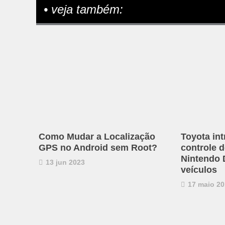
• veja também:
Como Mudar a Localização
Toyota in
GPS no Android sem Root?
controle 
Nintendo
13 jun 2023
veículos
17 maio 20