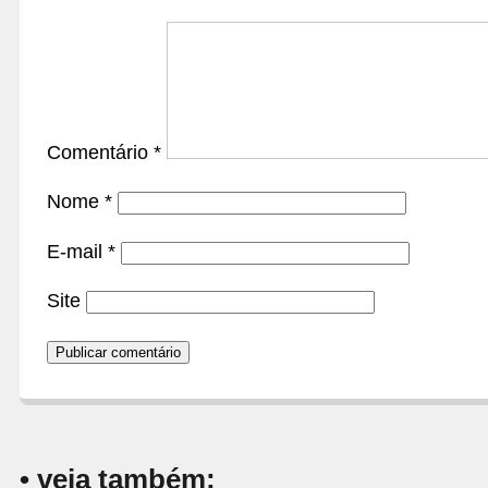
Comentário
*
Nome
*
E-mail
*
Site
• veja também: