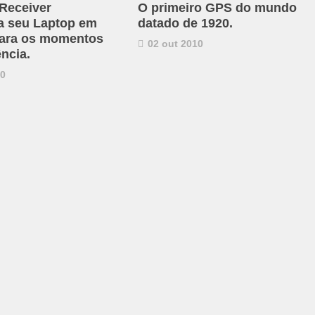
Receiver
O primeiro GPS do mundo
a seu Laptop em
datado de 1920.
ara os momentos
02 out 2010
ncia.
10