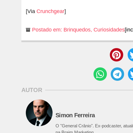
[Via
Crunchgear
]
Postado em:
Brinquedos
,
Curiosidades
[in
AUTOR
Simon Ferreira
O "General Crânio". Ex-podcaster, atualm
na Braim Marketing.