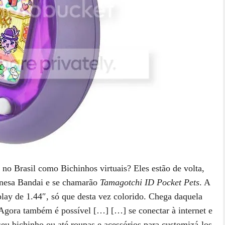
o Brasil como Bichinhos virtuais? Eles estão de volta,
onesa Bandai e se chamarão
Tamagotchi ID Pocket Pets
. A
ay de 1.44″, só que desta vez colorido. Chega daquela
 Agora também é possível […]
[…] se conectar à internet e
seu bichinho ou até roupas e acessórios para customizá-los.