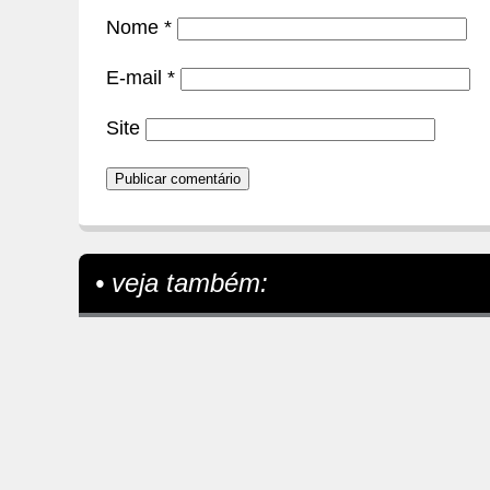
Nome
*
E-mail
*
Site
• veja também: