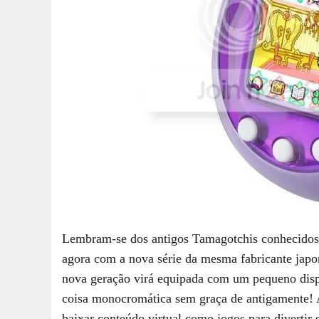
Lembram-se dos antigos Tamagotchis conhecidos n
agora com a nova série da mesma fabricante jap
nova geração virá equipada com um pequeno displ
coisa monocromática sem graça de antigamente!
baixar conteúdo virtual como jogos para divertir 