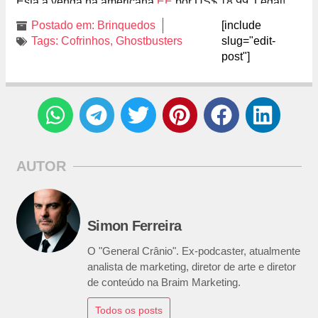
Está à venda na americana
EE
por US$ 18.99. Legal!
Postado em:
Brinquedos
[include
Tags:
Cofrinhos
,
Ghostbusters
slug="edit-
post"]
AUTOR
Simon Ferreira
O "General Crânio". Ex-podcaster, atualmente
analista de marketing, diretor de arte e diretor
de conteúdo na Braim Marketing.
Todos os posts