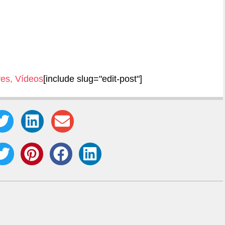
ves
,
Vídeos
[include slug="edit-post"]