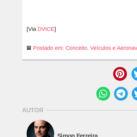
[Via
DVICE
]
Postado em:
Conceito
,
Veículos e Aerona
AUTOR
Simon Ferreira