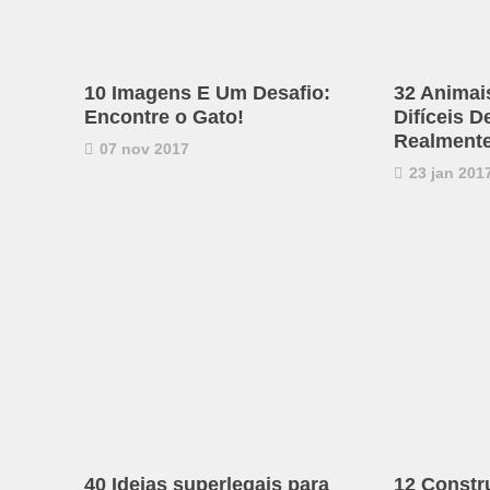
10 Imagens E Um Desafio:
32 Animai
Encontre o Gato!
Difíceis D
Realmente
07 nov 2017
23 jan 201
40 Ideias superlegais para
12 Constr