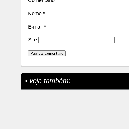
Comentário
*
Nome
*
E-mail
*
Site
• veja também: