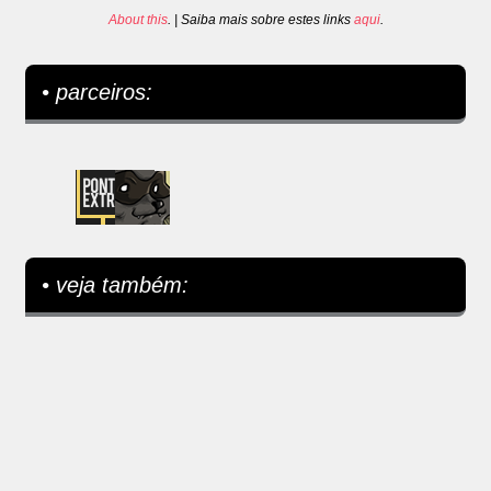
About this
. | Saiba mais sobre estes links
aqui
.
• parceiros:
• veja também: