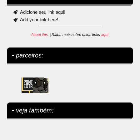
Adicione seu link aqui!
Add your link here!
About this
. | Saiba mais sobre estes links
aqui
.
• parceiros:
• veja também: