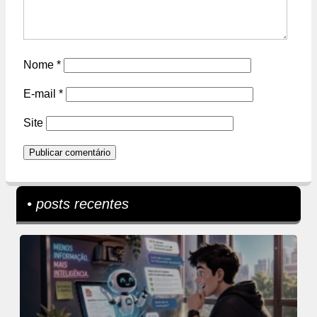
Nome
*
E-mail
*
Site
• posts recentes