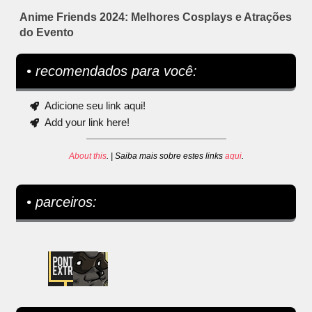
Anime Friends 2024: Melhores Cosplays e Atrações
do Evento
• recomendados para você:
Adicione seu link aqui!
Add your link here!
About this
. | Saiba mais sobre estes links
aqui
.
• parceiros: