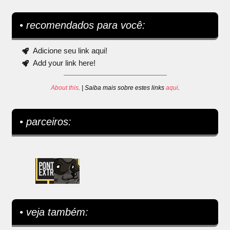
• recomendados para você:
Adicione seu link aqui!
Add your link here!
About this
. | Saiba mais sobre estes links
aqui
.
• parceiros:
• veja também: