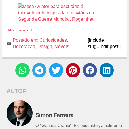
[
Neatorama
]
Postado em:
Curiosidades
,
[include
Decoração
,
Design
,
Móveis
slug="edit-post"]
AUTOR
Simon Ferreira
O "General Crânio". Ex-podcaster, atualmente