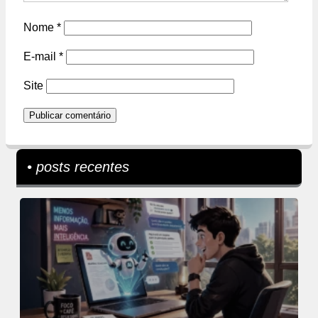
Nome
*
E-mail
*
Site
• posts recentes