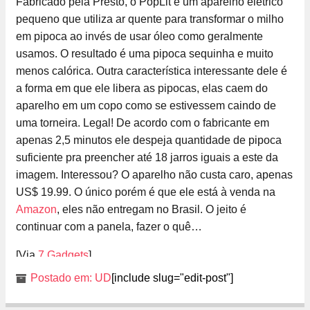
Fabricado pela Presto, o PopLit é um aparelho elétrico
pequeno que utiliza ar quente para transformar o milho
em pipoca ao invés de usar óleo como geralmente
usamos. O resultado é uma pipoca sequinha e muito
menos calórica. Outra característica interessante dele é
a forma em que ele libera as pipocas, elas caem do
aparelho em um copo como se estivessem caindo de
uma torneira. Legal! De acordo com o fabricante em
apenas 2,5 minutos ele despeja quantidade de pipoca
suficiente pra preencher até 18 jarros iguais a este da
imagem. Interessou? O aparelho não custa caro, apenas
US$ 19.99. O único porém é que ele está à venda na
Amazon
, eles não entregam no Brasil. O jeito é
continuar com a panela, fazer o quê…
[Via
7 Gadgets
]
Postado em:
UD
[include slug="edit-post"]