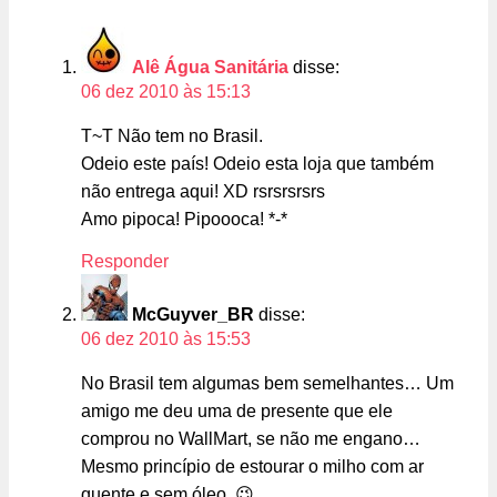
Alê Água Sanitária
disse:
06 dez 2010 às 15:13
T~T Não tem no Brasil.
Odeio este país! Odeio esta loja que também
não entrega aqui! XD rsrsrsrsrs
Amo pipoca! Pipoooca! *-*
Responder
McGuyver_BR
disse:
06 dez 2010 às 15:53
No Brasil tem algumas bem semelhantes… Um
amigo me deu uma de presente que ele
comprou no WallMart, se não me engano…
Mesmo princípio de estourar o milho com ar
quente e sem óleo. 😉