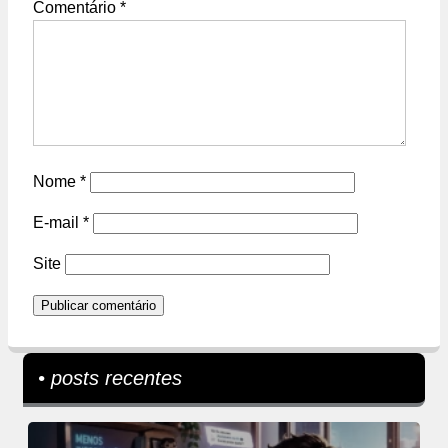
Comentário
*
Nome
*
E-mail
*
Site
• posts recentes