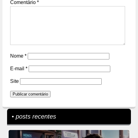
Comentário
*
Nome
*
E-mail
*
Site
• posts recentes