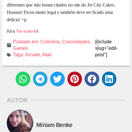
diferentes que não foram citados no site do Jet City Cakes.
Huuum! Ficou muito legal e também deve ter ficado uma
delícia! =p
[Via
Tecnabob
]
Postado em:
Culinária
,
Curiosidades
,
[include
Games
slug="edit-
Tags:
Arcade
,
Atari
post"]
AUTOR
Miriam Benke