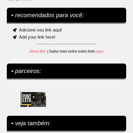
• recomendados para você:
Adicione seu link aqui!
Add your link here!
About this
. | Saiba mais sobre estes links
aqui
.
• parceiros:
• veja também: