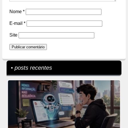
Nome
*
E-mail
*
Site
• posts recentes