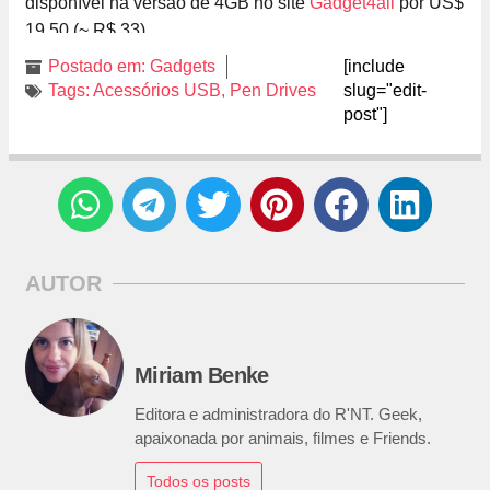
disponível na versão de 4GB no site
Gadget4all
por US$
19.50 (~ R$ 33).
Postado em:
Gadgets
[include
Tags:
Acessórios USB
,
Pen Drives
slug="edit-
post"]
AUTOR
Miriam Benke
Editora e administradora do R'NT. Geek,
apaixonada por animais, filmes e Friends.
Todos os posts