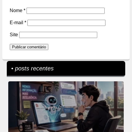
Nome
*
E-mail
*
Site
• posts recentes