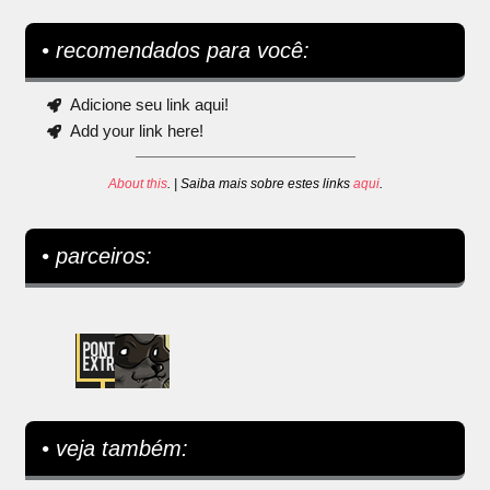
• recomendados para você:
Adicione seu link aqui!
Add your link here!
About this
. | Saiba mais sobre estes links
aqui
.
• parceiros:
• veja também: