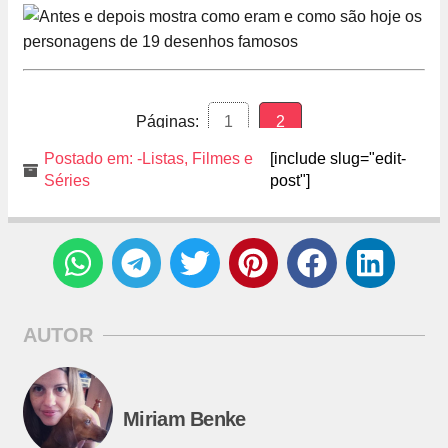
Páginas:
1
2
Postado em:
-Listas
,
Filmes e
[include slug="edit-
Séries
post"]
AUTOR
Miriam Benke