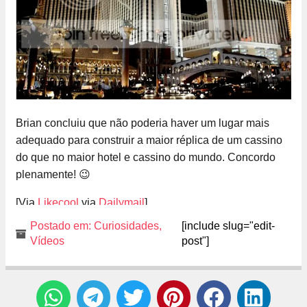
Brian concluiu que não poderia haver um lugar mais
adequado para construir a maior réplica de um cassino
do que no maior hotel e cassino do mundo. Concordo
plenamente! 😉
[Via
Likecool
via
Dailymail
]
Postado em:
Curiosidades
,
[include slug="edit-
Vídeos
post"]