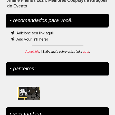
Anime Friends 2024: Melhores Cosplays e Atrações
do Evento
• recomendados para você:
Adicione seu link aqui!
Add your link here!
About this
. | Saiba mais sobre estes links
aqui
.
• parceiros:
• veja também: