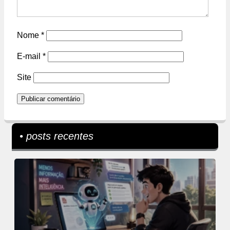
Nome
*
E-mail
*
Site
• posts recentes