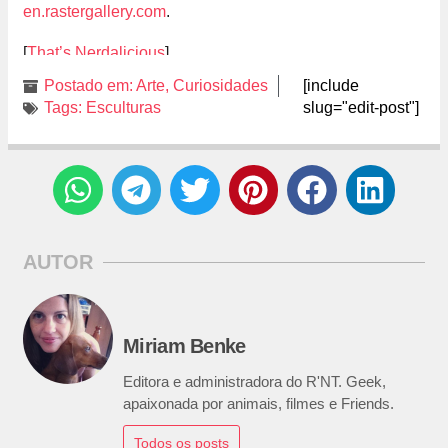
en.rastergallery.com
.
[
That’s Nerdalicious
]
Postado em:
Arte
,
Curiosidades
[include
Tags:
Esculturas
slug="edit-post"]
AUTOR
Miriam Benke
Editora e administradora do R'NT. Geek,
apaixonada por animais, filmes e Friends.
Todos os posts