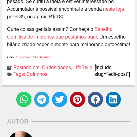
pesado. Se curtiu a ideia e estiver interessado no
Accumulator é possível encontrá-lo à venda
neste loja
por £ 35, ou aprox. R$ 180.
Curte coisas geniais assim? Conheça o
Espelho
Comitiva de Imprensa que postamos aqui
. Um espelho
hilário criado especialmente para melhorar a autoestima!
[Via
Craziest Gadgets
]
Postado em:
Curiosidades
,
LifeStyle
[include
Tags:
Cofrinhos
slug="edit-post"]
AUTOR