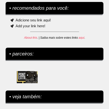
• recomendados para você:
Adicione seu link aqui!
Add your link here!
About this
. | Saiba mais sobre estes links
aqui
.
• parceiros:
• veja também: