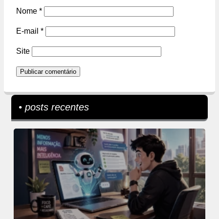
Nome
*
E-mail
*
Site
• posts recentes