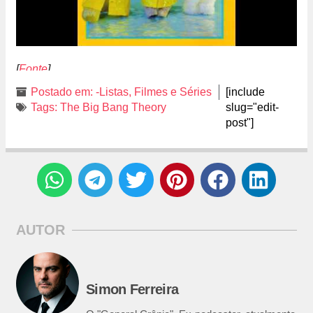
[
Fonte
]
Postado em:
-Listas
,
Filmes e Séries
[include
Tags:
The Big Bang Theory
slug="edit-
post"]
AUTOR
Simon Ferreira