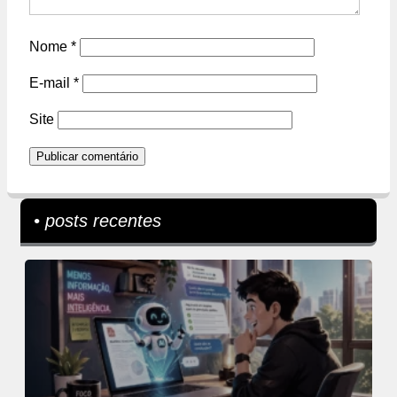
Nome
*
E-mail
*
Site
• posts recentes