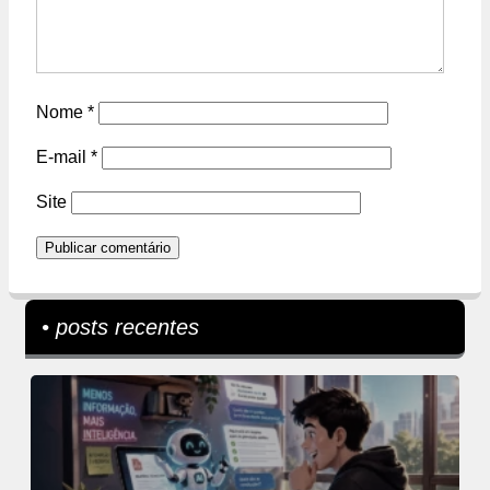
Nome
*
E-mail
*
Site
• posts recentes