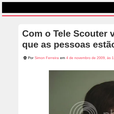
Com o Tele Scouter v
que as pessoas estã
Por
Simon Ferreira
em
4 de novembro de 2009, às 