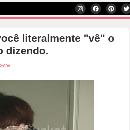
ocê literalmente "vê" o
o dizendo.
12:00h