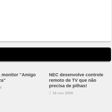
 monitor "Amigo
NEC desenvolve controle
za"
remoto de TV que não
precisa de pilhas!
9
18 nov 2009