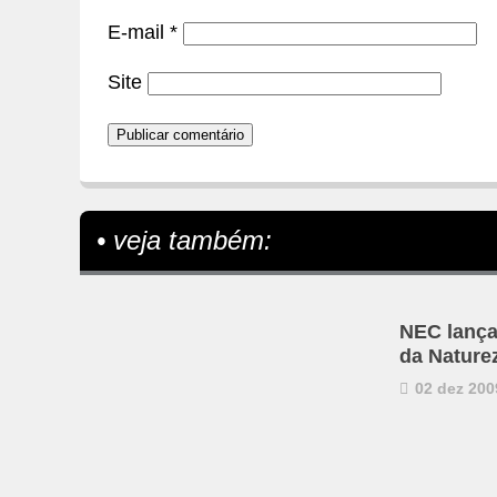
E-mail
*
Site
• veja também:
NEC lança
da Nature
02 dez 200