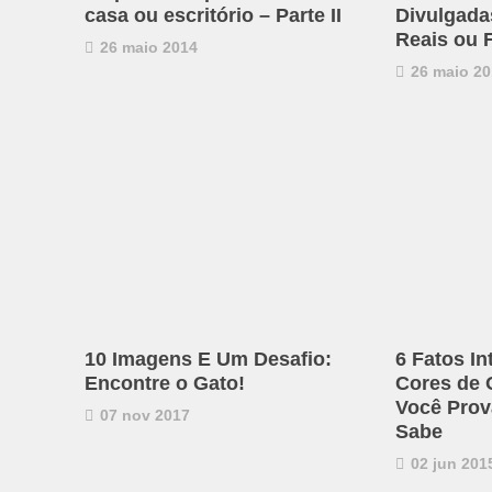
casa ou escritório – Parte II
Divulgadas
Reais ou 
26 maio 2014
26 maio 20
10 Imagens E Um Desafio:
6 Fatos I
Encontre o Gato!
Cores de 
Você Prov
07 nov 2017
Sabe
02 jun 201