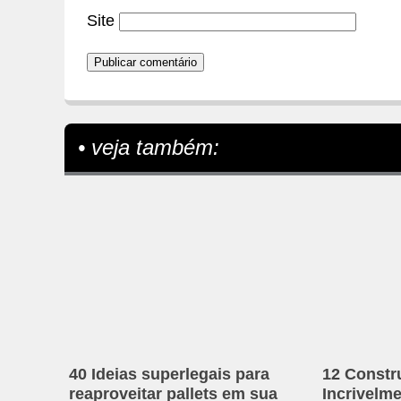
Site
• veja também:
40 Ideias superlegais para
12 Constr
reaproveitar pallets em sua
Incrivelm