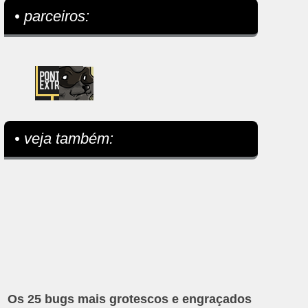
• parceiros:
• veja também:
Os 25 bugs mais grotescos e engraçados