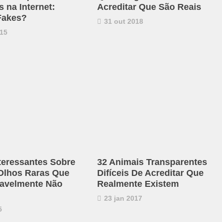
 na Internet:
Acreditar Que São Reais
Fakes?
31 out 2018
15
nteressantes Sobre
32 Animais Transparentes
Olhos Raras Que
Difíceis De Acreditar Que
avelmente Não
Realmente Existem
23 jan 2017
5