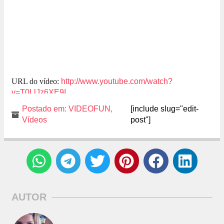
URL do vídeo:
http://www.youtube.com/watch?
v=T0LlJz6XE9I
Postado em:
VIDEOFUN
,
[include slug="edit-
Vídeos
post"]
AUTOR