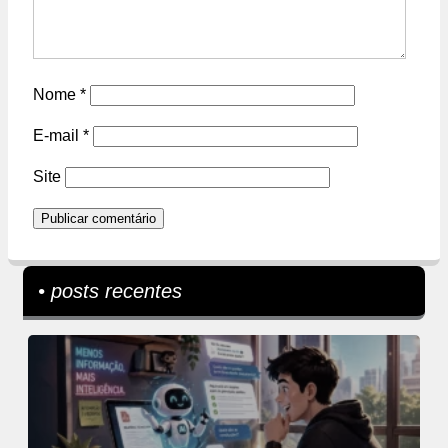
Nome
*
E-mail
*
Site
• posts recentes