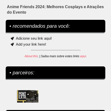
Anime Friends 2024: Melhores Cosplays e Atrações
do Evento
• recomendados para você:
Adicione seu link aqui!
Add your link here!
About this
. | Saiba mais sobre estes links
aqui
.
• parceiros: