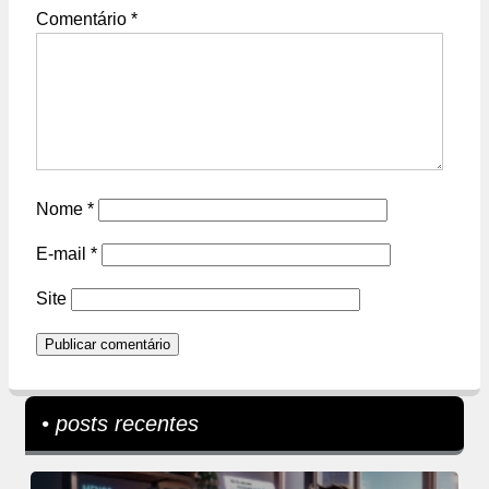
Comentário
*
Nome
*
E-mail
*
Site
• posts recentes