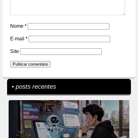
Nome
*
E-mail
*
Site
• posts recentes