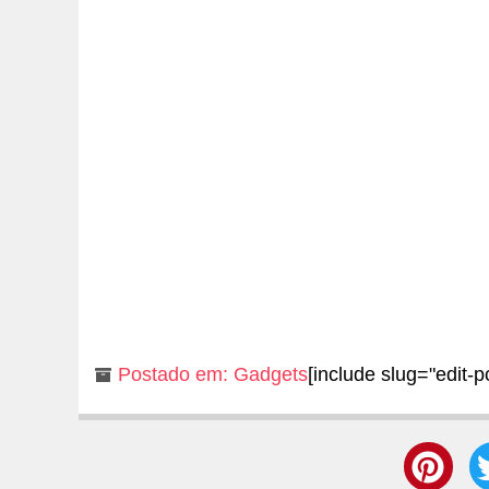
Postado em:
Gadgets
[include slug="edit-p