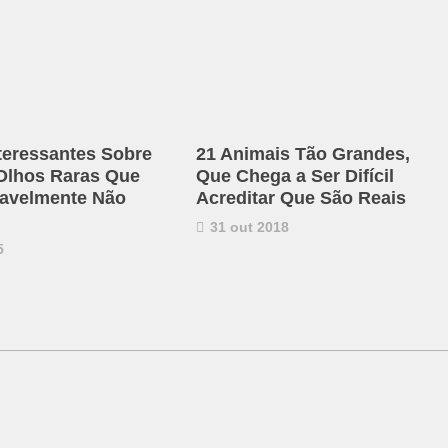
nteressantes Sobre
21 Animais Tão Grandes,
Olhos Raras Que
Que Chega a Ser Difícil
avelmente Não
Acreditar Que São Reais
31 out 2018
5