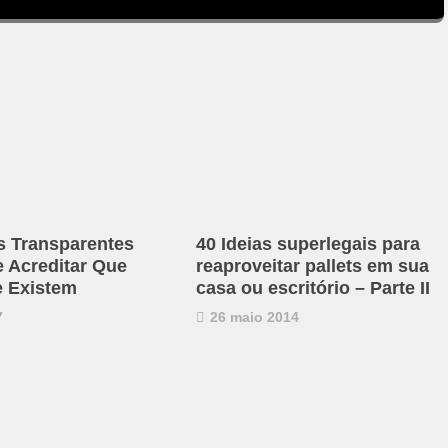
s Transparentes
40 Ideias superlegais para
e Acreditar Que
reaproveitar pallets em sua
 Existem
casa ou escritório – Parte II
7
26 maio 2014