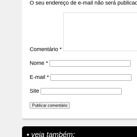
O seu endereço de e-mail não será publica
Comentário
*
Nome
*
E-mail
*
Site
• veja também: