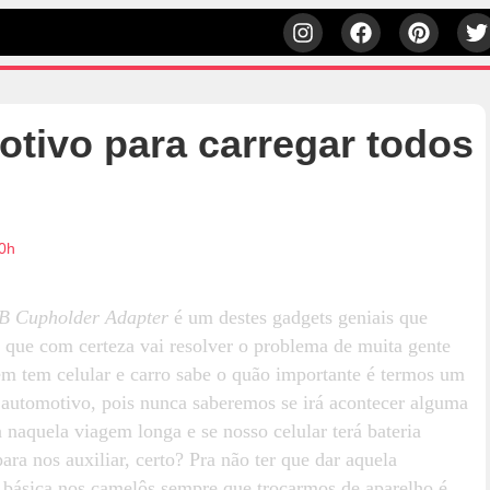
tivo para carregar todos
00h
B Cupholder Adapter
é um destes gadgets geniais que
 que com certeza vai resolver o problema de muita gente
em tem celular e carro sabe o quão importante é termos um
 automotivo, pois nunca saberemos se irá acontecer alguma
 naquela viagem longa e se nosso celular terá bateria
para nos auxiliar, certo? Pra não ter que dar aquela
 básica nos camelôs sempre que trocarmos de aparelho é