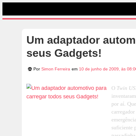
Um adaptador automo
seus Gadgets!
Por
Simon Ferreira
em
10 de junho de 2009, às 08:
O
Twin US
inventaram
por aí. Qu
carregador
emergência
suficiente 
passadinha