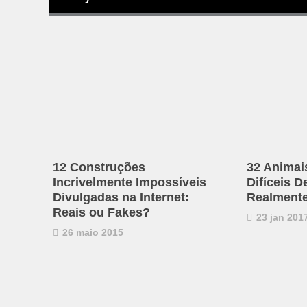
12 Construções
32 Animai
Incrivelmente Impossíveis
Difíceis D
Divulgadas na Internet:
Realmente
Reais ou Fakes?
23 jan 201
26 maio 2015