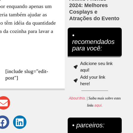
2024: Melhores
 por enquando apenas um
Cosplays e
deria também ajudar as
Atrações do Evento
ão têm idéia da quantidade
 da cozinha para lavar a
•
recomendados
para você:
Adicione seu link
aqui!
[include slug="edit-
Add your link
post"]
here!
About this
. | Saiba mais sobre estes
links
aqui
.
• parceiros: