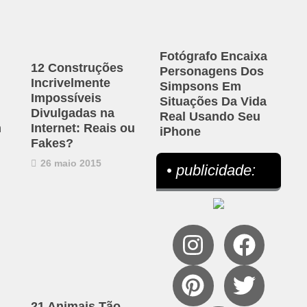
Fotógrafo Encaixa
12 Construções
Personagens Dos
Incrivelmente
Simpsons Em
Impossíveis
Situações Da Vida
Divulgadas na
Real Usando Seu
m
Internet: Reais ou
iPhone
Fakes?
26 maio 2015
• publicidade:
21 Animais Tão