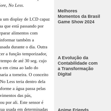
ore, No Less
.
Melhores
Momentos da Brasil
ria um display de LCD capaz
Game Show 2024
ua que está passando por
reparar alimentos com
e informar também a
usada durante o dia. Outra
ecer a função temporizador,
A Evolução da
 tempo de até 30 seg. cujo
Contabilidade com
ria em cima ao lado do
a Transformação
Digital
naria a torneira. O conceito
No Less teria dentro dela
nforme a água passa pelas
ovimentos das pás,
u por ali. Este sensor é
água usada em determinadas
Anime Friends