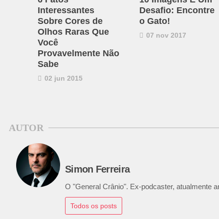
Interessantes
Desafio: Encontre
Sobre Cores de
o Gato!
Olhos Raras Que
07 nov 2017
Você
Provavelmente Não
Sabe
02 jun 2015
AUTOR
Simon Ferreira
O "General Crânio". Ex-podcaster, atualmente ana
Todos os posts