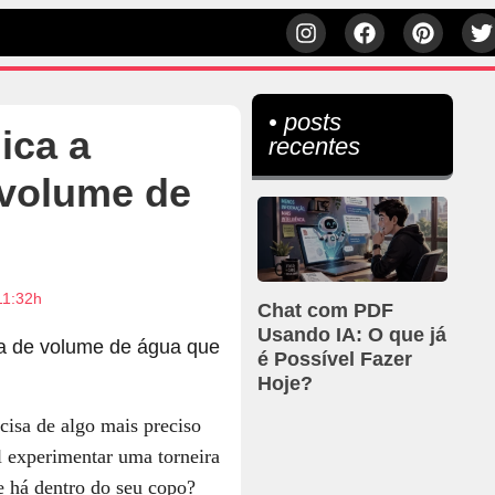
• posts
ica a
recentes
 volume de
11:32h
Chat com PDF
Usando IA: O que já
é Possível Fazer
Hoje?
cisa de algo mais preciso
al experimentar uma torneira
e há dentro do seu copo?