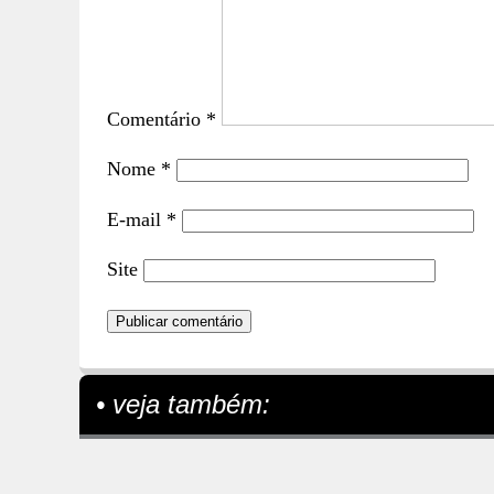
Comentário
*
Nome
*
E-mail
*
Site
• veja também: