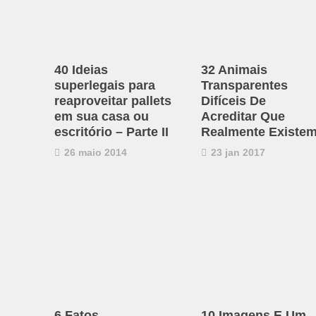
40 Ideias
32 Animais
superlegais para
Transparentes
reaproveitar pallets
Difíceis De
em sua casa ou
Acreditar Que
escritório – Parte II
Realmente Existe
26 maio 2014
23 jan 2017
6 Fatos
10 Imagens E Um